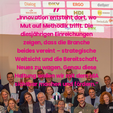
„Innovation entsteht dort, wo
Mut auf Methodik trifft. Die
diesjährigen Einreichungen
zeigen, dass die Branche
beides vereint – strategische
Weitsicht und die Bereitschaft,
Neues zu wagen. Genau diese
Haltung wollen wir mit dem IdA
sichtbar machen und fördern.“
Christian Jaffke,
Geschäftsführer von MORGEN & MORGEN GmbH