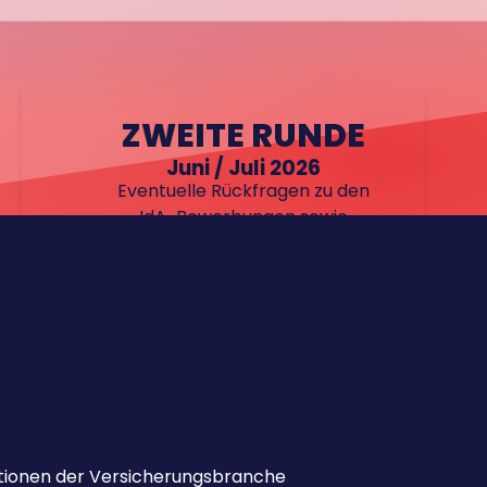
ZWEITE RUNDE
Juni / Juli 2026
Eventuelle Rückfragen zu den
IdA-Bewerbungen sowie
finale Bewertung
ationen der Versicherungsbranche