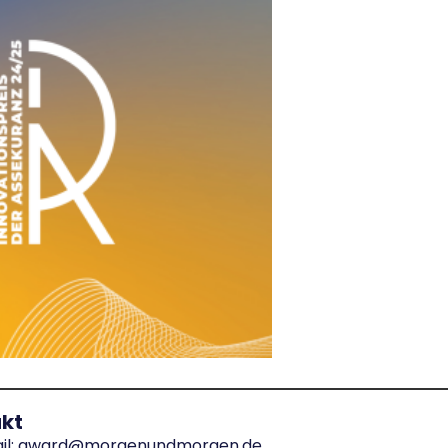
kt
il: award@morgenundmorgen.de